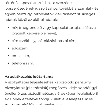
történő kapcsolattartáshoz, a szerződés
jogszerűségének igazolásához, továbbá a számlák- és
egyéb pénzügyi bizonylatok kiállításához szükséges
adatok közül az alábbi adatok:
név (megrendelő vagy kapcsolattartója, aláírásra
jogosult képviselője neve),
cím (székhely, számlázási, postai cím),
adószám,
email cím,
telefonszám.
Az adatkezelés időtartama
A szolgáltatás teljesítéséhez kapcsolódó pénzügyi
bizonylatok (pl.: számlák) megőrzési ideje az adóügyi
önellenőrzés biztosíthatósága érdekében legfeljebb 8
év. Ennek elteltével töröljük, illetve leselejtezzük és
megsemmisítjük a bizonylatokat.