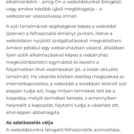
alkalmanként – amíg Ön a weboldalunkat böngészi
vagy amikor később újból meglátogatja – a
webszerver visszaolvassa onnan.
A süti tartalmának segítségével képes a weboldal
(szerver) a felhasználói élményt javítani, illetve a
weboldalon nyújtott szolgáltatásokat megvalósítani.
Amikor például egy webáruházban vásárol, általában
ilyen sütik alkalmazásával képes a webáruház
megkülönböztetni egymástól és kezelni a
folyamatban lévő vásárlásokat (pl.: a kosár aktuális
tartalmát). Ha vásárlás közben esetleg megszakad az
internetkapcsolata, a weboldal a korábban letárolt süti
alapján tudja azt, hogy milyen terméket tett be a
kosarába, melyik terméket kereste, s amennyiben
helyreállt a kapcsolat, folytatni tudja a vásárlást ott,
ahol éppen abbahagyta.
Az adatkezelés célja
A weboldalunkra látogató felhasználók azonosítása,