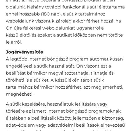
oldalunk. Néhány további funkcionális süti élettartama
ennél hosszabb (180 nap), e sütik tartalmához
weboldalunk viszont kizárólag akkor férhet hozzá, ha
Ön újra felkeresi weboldalunkat ugyanarról a
készülékről és ezeket a sütiket időközben nem törölte
le arról.
Jogérvényesítés
A legtöbb internet böngésző program automatikusan
engedélyezi a sütik használatát. Ön viszont ezt a
beállítást bármikor megváltoztathatja, tilthatja és
törölheti is a sütiket. A készülékén tárolt sütik
tartalmához bármikor hozzáférhet, azt megismerheti,
megnézheti.
A sütik kezelésére, használatuk letiltására vagy
törlésére az ismert internet böngésző programoknak
általában a beállításaik között, jellemzően a biztonság,
adatvédelem vagy adatvédelmi beállítások elnevezésű