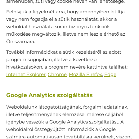
almenüben, süti vagy cookie néven van lehetősége.
Felhívjuk a figyelmét arra, hogy amennyiben letiltja
vagy nem fogadja el a sütik használatát, akkor a
weboldal használata során bizonyos funkciók
működése megváltozik, illetve nem lesz elérhető az
Ön számára.
További információkat a sütik kezeléséről az adott
program súgójában, illetve a következő
hivatkozásokon, a program nevére kattintva találhat:
Internet Explorer
,
Chrome
,
Mozilla Firefox
,
Edge
.
Google Analytics szolgáltatás
Weboldalunk látogatottságának, forgalmi adatainak,
illetve teljesítményének elemzése, mérése céljából
igénybe vesszük a Google Analytics szolgáltatást. A
weboldalról összegyűjtött információk a Google
számára automatikusan továbbításra kerülnek, viszont