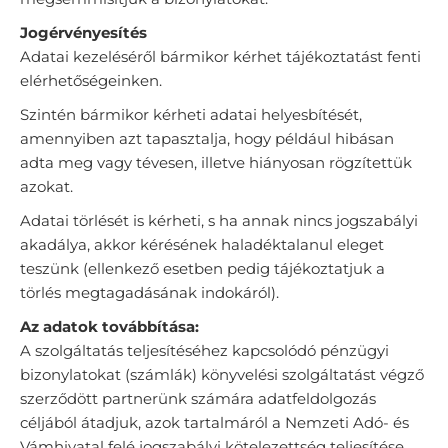
Jogérvényesítés
Adatai kezeléséről bármikor kérhet tájékoztatást fenti
elérhetőségeinken.
Szintén bármikor kérheti adatai helyesbítését,
amennyiben azt tapasztalja, hogy például hibásan
adta meg vagy tévesen, illetve hiányosan rögzítettük
azokat.
Adatai törlését is kérheti, s ha annak nincs jogszabályi
akadálya, akkor kérésének haladéktalanul eleget
teszünk (ellenkező esetben pedig tájékoztatjuk a
törlés megtagadásának indokáról).
Az adatok továbbítása:
A szolgáltatás teljesítéséhez kapcsolódó pénzügyi
bizonylatokat (számlák) könyvelési szolgáltatást végző
szerződött partnerünk számára adatfeldolgozás
céljából átadjuk, azok tartalmáról a Nemzeti Adó- és
Vámhivatal felé jogszabályi kötelezettség teljesítése