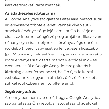
karaktersorokat) tartalmaznak.
Az adatkezelés időtartama
A Google Analytics szolgáltatás által alkalmazott sütik
érvényessége többféle lehet. Vannak olyan sütik,
amelyek érvényessége lejár, amikor Ön bezárja az
oldalt az internet böngésző programjában, illetve van
néhány olyan is, amelynek az érvényessége ennél is
rövidebb (1 perc) vagy esetleg lényegesen hosszabb
(pl.: 24 óra vagy például 2 év). Ugyanakkor e hosszabb
időre érvényes sütik tartalmához weboldalunk – és
ezen keresztül a Google Analytics szolgáltatás is –
kizárólag akkor férhet hozzá, ha Ön újra felkeresi
weboldalunkat ugyanarról a készülékről és ezeket a
sütiket időközben nem törölte le arról.
Jogérvényesítés
Amennyiben nem szeretné, hogy a Google Analytics
szolgáltatás az Ön weboldal látogatásáról adatokat