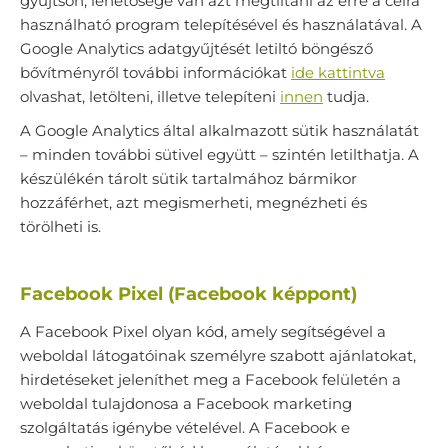
gyűjtsön, lehetősége van azt megtiltani az erre a célra
használható program telepítésével és használatával. A
Google Analytics adatgyűjtését letiltó böngésző
bővítményről további információkat
ide kattintva
olvashat, letölteni, illetve telepíteni
innen
tudja.
A Google Analytics által alkalmazott sütik használatát
– minden további sütivel együtt – szintén letilthatja. A
készülékén tárolt sütik tartalmához bármikor
hozzáférhet, azt megismerheti, megnézheti és
törölheti is.
Facebook Pixel (Facebook képpont)
A Facebook Pixel olyan kód, amely segítségével a
weboldal látogatóinak személyre szabott ajánlatokat,
hirdetéseket jeleníthet meg a Facebook felületén a
weboldal tulajdonosa a Facebook marketing
szolgáltatás igénybe vételével. A Facebook e