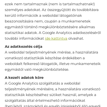
ezek nem tartalmaznak (nem is tartalmazhatnak!)
személyes adatokat. Az összegyűjtött és továbbításra
kerülő információk a weboldal látogatóinak
beazonosítására nem, csupán a munkamenetek
egymástól történő megkülönböztetésére alkalmas
statisztikai adatok. A Google Analytics adatkezeléséről
további információkat
ide kattintva
olvashat.
Az adatkezelés célja
A weboldal teljesítményének mérése, a használatára
vonatkozó statisztikák készítése érdekében a
weboldalt felkereső látogatók, illetve munkameneteik
egymástól való megkülönböztetése.
A kezelt adatok köre
A Google Analytics szolgáltatás a weboldal
teljesítményének mérésére, a használatára vonatkozó
statisztikák készítéséhez sütiket használ, amelyek a
szolgáltatás által értelmezhető információkat
(betűkből, számokból és egyéb írásjelekből álló egyedi