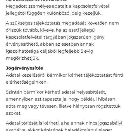
Megadott személyes adatait a kapcsolatfelvétel
jellegétől függően különböző ideig kezeljük.
A szükséges tájékoztatás megadását követően nem
őrizzük tovább, kivéve, ha az eseti jellegű
kapcsolatfelvétel tárgyában jogszerűen igény
érvényesíthető, abban az esetben annak
igazolhatósága céljából legfeljebb 5 évig
megőrizhetjük.
Jogérvényesítés
Adatai kezeléséről bármikor kérhet tájékoztatást fenti
elérhetőségeinken.
Szintén bármikor kérheti adatai helyesbítését,
amennyiben azt tapasztalja, hogy például hibásan
adta meg vagy tévesen, illetve hiányosan rögzítettük
azokat.
Adatai törlését is kérheti, s ha annak nincs jogszabályi
akadálya, akkor kérésének haladéktalanul eleget