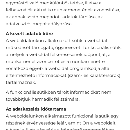
egymástól való megkülönböztetése, illetve a
felhasználók aktuális munkamenetének azonosítása,
az annak során megadott adatok tárolása, az
adatvesztés megakadályozása.
A kezelt adatok köre
A weboldalunkon alkalmazott sütik a weboldal
működését támogató, úgynevezett funkcionális sütik,
amelyek a weboldal felkeresésének időpontját, a
munkamenet azonosítót és a munkamenetre
vonatkozó egyéb, a weboldal programkódja által
értelmezhető információkat (szám- és karaktersorok)
tartalmaznak.
A funkcionális sütikben tárolt információkat nem
továbbítjuk harmadik fél számára.
Az adatkezelés időtartama
A weboldalunkon alkalmazott funkcionális sütik egy
részének érvényessége lejár, amint Ön a weboldalt
elhagyja, illetve bezárja a böngésző programjában