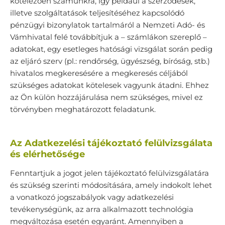
kötelezően számunkra, így például a szerződések,
illetve szolgáltatások teljesítéséhez kapcsolódó
pénzügyi bizonylatok tartalmáról a Nemzeti Adó- és
Vámhivatal felé továbbítjuk a – számlákon szereplő –
adatokat, egy esetleges hatósági vizsgálat során pedig
az eljáró szerv (pl.: rendőrség, ügyészség, bíróság, stb.)
hivatalos megkeresésére a megkeresés céljából
szükséges adatokat kötelesek vagyunk átadni. Ehhez
az Ön külön hozzájárulása nem szükséges, mivel ez
törvényben meghatározott feladatunk.
Az Adatkezelési tájékoztató felülvizsgálata
és elérhetősége
Fenntartjuk a jogot jelen tájékoztató felülvizsgálatára
és szükség szerinti módosítására, amely indokolt lehet
a vonatkozó jogszabályok vagy adatkezelési
tevékenységünk, az arra alkalmazott technológia
megváltozása esetén egyaránt. Amennyiben a