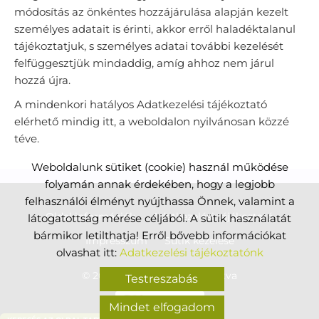
módosítás az önkéntes hozzájárulása alapján kezelt
személyes adatait is érinti, akkor erről haladéktalanul
tájékoztatjuk, s személyes adatai további kezelését
felfüggesztjük mindaddig, amíg ahhoz nem járul
hozzá újra.
A mindenkori hatályos Adatkezelési tájékoztató
elérhető mindig itt, a weboldalon nyilvánosan közzé
téve.
Weboldalunk sütiket (cookie) használ működése
folyamán annak érdekében, hogy a legjobb
felhasználói élményt nyújthassa Önnek, valamint a
Oldal információk
Adatkezelési tájékoztató
látogatottság mérése céljából. A sütik használatát
bármikor letilthatja! Erről bővebb információkat
Impresszum
Sütik kezelése
olvashat itt:
Adatkezelési tájékoztatónk
© 2026 - Minden jog fenntartva
Testreszabás
Mindet elfogadom