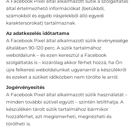
A Facebook Pixel által alkalmazott sütik a szolgáltatás
által értelmezhető információkat (betűkből,
számokból és egyéb írásjelekből álló egyedi
karaktersorokat) tartalmaznak.
Az adatkezelés időtartama
A Facebook Pixel által alkalmazott sütik érvényessége
általában 90-120 perc. A sütik tartalmához
weboldalunk – és ezen keresztül a Facebook
szolgáltatás is – kizárólag akkor férhet hozzá, ha Ön
újra felkeresi weboldalunkat ugyanarról a készülékről
és ezeket a sütiket időközben nem törölte le arról.
Jogérvényesítés
A Facebook Pixel által alkalmazott sütik használatát –
minden további sütivel együtt – szintén letilthatja. A
készülékén tárolt sütik tartalmához bármikor
hozzáférhet, azt megismerheti, megnézheti és
törölheti is.