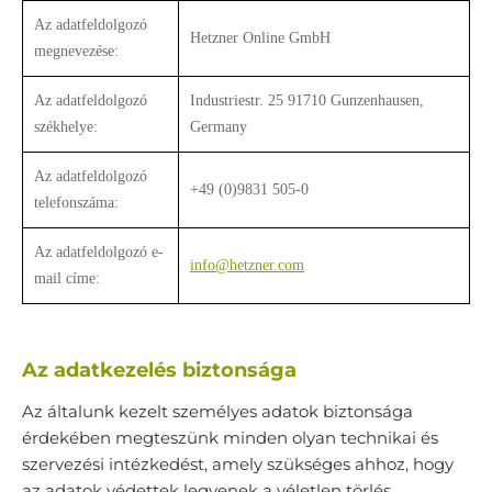
Az adatfeldolgozó
Hetzner Online GmbH
megnevezése:
Az adatfeldolgozó
Industriestr. 25 91710 Gunzenhausen,
székhelye:
Germany
Az adatfeldolgozó
+49 (0)9831 505-0
telefonszáma:
Az adatfeldolgozó e-
info@hetzner.com
mail címe:
Az adatkezelés biztonsága
Az általunk kezelt személyes adatok biztonsága
érdekében megteszünk minden olyan technikai és
szervezési intézkedést, amely szükséges ahhoz, hogy
az adatok védettek legyenek a véletlen törlés