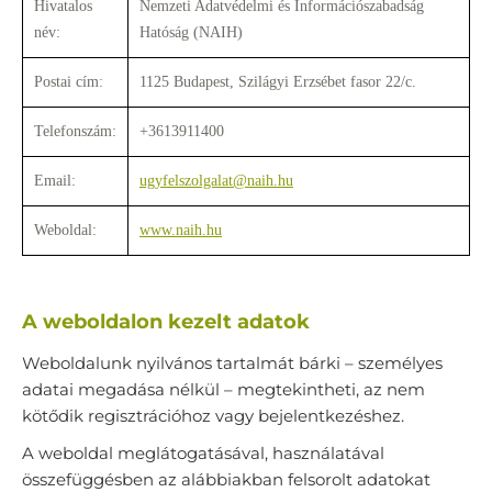
Hivatalos
Nemzeti Adatvédelmi és Információszabadság
név:
Hatóság (NAIH)
Postai cím:
1125 Budapest, Szilágyi Erzsébet fasor 22/c.
Telefonszám:
+3613911400
Email:
ugyfelszolgalat@naih.hu
Weboldal:
www.naih.hu
A weboldalon kezelt adatok
Weboldalunk nyilvános tartalmát bárki – személyes
adatai megadása nélkül – megtekintheti, az nem
kötődik regisztrációhoz vagy bejelentkezéshez.
A weboldal meglátogatásával, használatával
összefüggésben az alábbiakban felsorolt adatokat