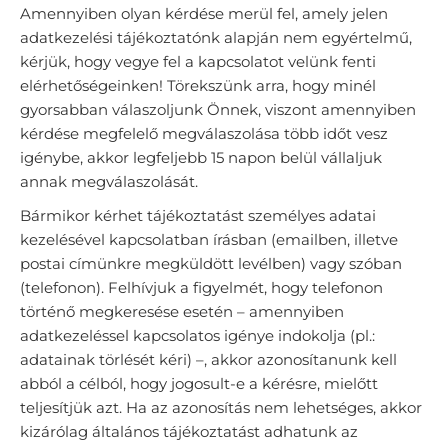
Amennyiben olyan kérdése merül fel, amely jelen
adatkezelési tájékoztatónk alapján nem egyértelmű,
kérjük, hogy vegye fel a kapcsolatot velünk fenti
elérhetőségeinken! Törekszünk arra, hogy minél
gyorsabban válaszoljunk Önnek, viszont amennyiben
kérdése megfelelő megválaszolása több időt vesz
igénybe, akkor legfeljebb 15 napon belül vállaljuk
annak megválaszolását.
Bármikor kérhet tájékoztatást személyes adatai
kezelésével kapcsolatban írásban (emailben, illetve
postai címünkre megküldött levélben) vagy szóban
(telefonon). Felhívjuk a figyelmét, hogy telefonon
történő megkeresése esetén – amennyiben
adatkezeléssel kapcsolatos igénye indokolja (pl.:
adatainak törlését kéri) –, akkor azonosítanunk kell
abból a célból, hogy jogosult-e a kérésre, mielőtt
teljesítjük azt. Ha az azonosítás nem lehetséges, akkor
kizárólag általános tájékoztatást adhatunk az