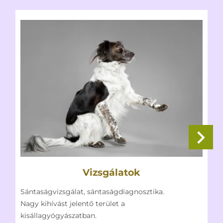
Vizsgálatok
Sántaságvizsgálat, sántaságdiagnosztika.
I
Nagy kihívást jelentő terület a
f
kisállagyógyászatban.