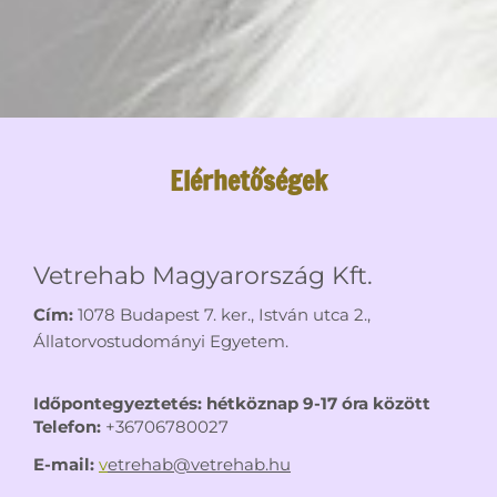
Elérhetőségek
Vetrehab Magyarország Kft.
Cím:
1078 Budapest 7. ker., István utca 2.,
Állatorvostudományi Egyetem.
Időpontegyeztetés: hétköznap 9-17 óra között
Telefon:
+36706780027
E-mail:
v
etrehab@vetrehab.hu