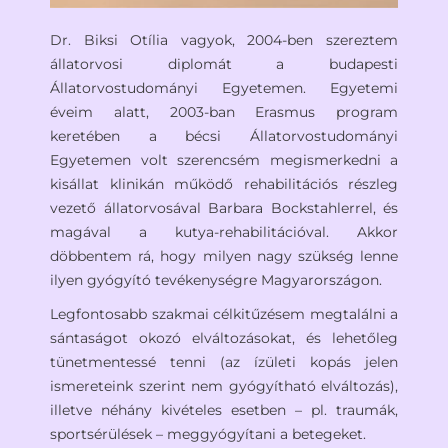
Dr. Biksi Otília vagyok, 2004-ben szereztem
állatorvosi diplomát a budapesti
Állatorvostudományi Egyetemen. Egyetemi
éveim alatt, 2003-ban Erasmus program
keretében a bécsi Állatorvostudományi
Egyetemen volt szerencsém megismerkedni a
kisállat klinikán működő rehabilitációs részleg
vezető állatorvosával Barbara Bockstahlerrel, és
magával a kutya-rehabilitációval. Akkor
döbbentem rá, hogy milyen nagy szükség lenne
ilyen gyógyító tevékenységre Magyarországon.
Legfontosabb szakmai célkitűzésem megtalálni a
sántaságot okozó elváltozásokat, és lehetőleg
tünetmentessé tenni (az ízületi kopás jelen
ismereteink szerint nem gyógyítható elváltozás),
illetve néhány kivételes esetben – pl. traumák,
sportsérülések – meggyógyítani a betegeket.