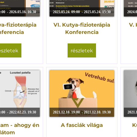
9:00 - 2026.05.16. 16:30
2025.05.24. 09:00 - 2025.05.24. 15:30
2024.0
ya-fizioterápia
VI. Kutya-fizioterápia
V. 
ferencia
Konferencia
észletek
részletek
9:00 - 2022.02.23. 19:30
2021.12.10. 19:00 - 2021.12.10. 19:30
2021.1
icam - ahogy én
A fasciák világa
K
látom