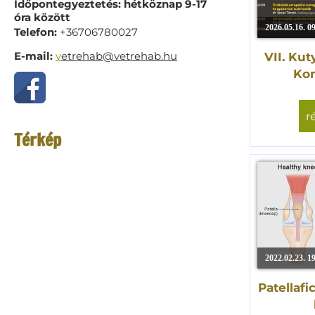
Időpontegyeztetés: hétköznap 9-17
óra között
2026.05.16. 0
Telefon:
+36706780027
E-mail:
v
etrehab@vetrehab.hu
VII. Kut
Kon
r
Térkép
2022.02.23. 1
Patellaf