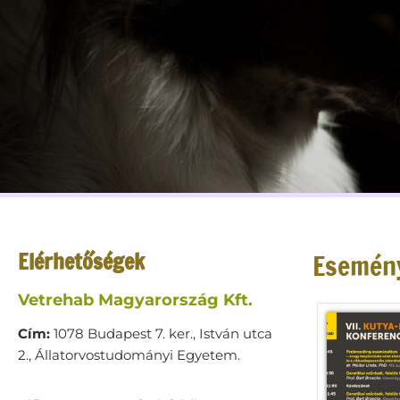
Elérhetőségek
Esemén
Vetrehab Magyarország Kft.
Cím:
1078 Budapest 7. ker., István utca
2., Állatorvostudományi Egyetem.