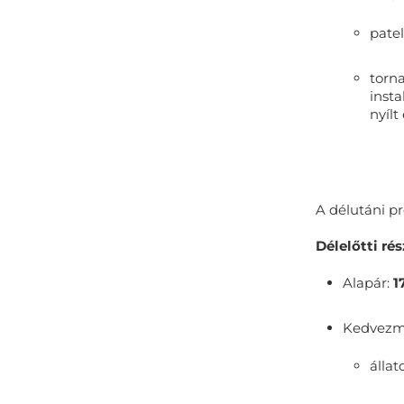
patel
torna
insta
nyílt
A délutáni 
Délelőtti rés
Alapár:
1
Kedvezmé
állat