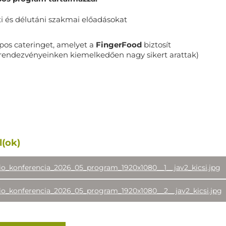
ti és délutáni szakmai előadásokat
pos cateringet, amelyet a
FingerFood
biztosít
 rendezvényeinken kiemelkedően nagy sikert arattak)
l(ok)
zio_konferencia_2026_05_program_1920x1080__1__jav2_kicsi.jpg
zio_konferencia_2026_05_program_1920x1080__2__jav2_kicsi.jpg