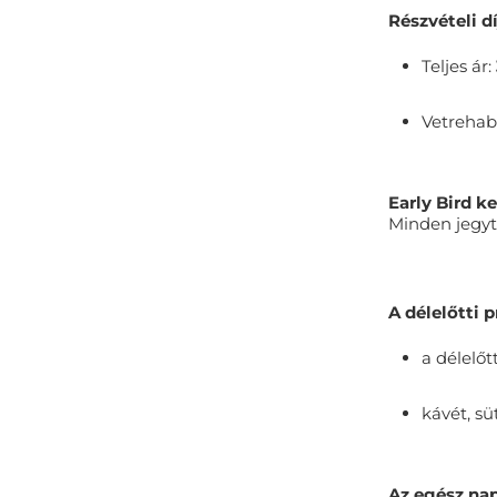
Részvételi dí
Teljes ár:
Vetrehab
Early Bird 
Minden jegyt
A délelőtti 
a délelő
kávét, s
Az egész na