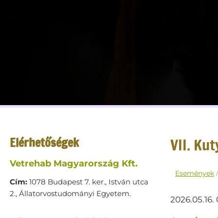
Elérhetőségek
VII. Ku
Vetrehab Magyarország Kft.
Események
Cím:
1078 Budapest 7. ker., István utca
2., Állatorvostudományi Egyetem.
2026.05.16. 