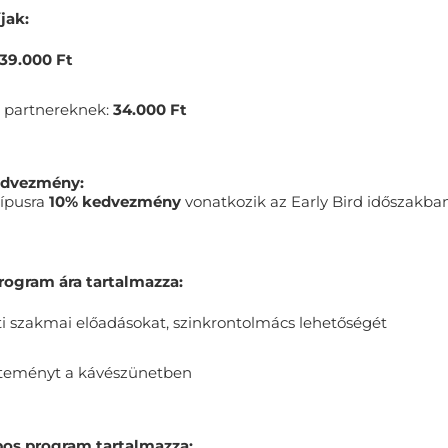
jak:
39.000 Ft
 partnereknek:
34.000 Ft
kedvezmény:
ípusra
10% kedvezmény
vonatkozik az Early Bird időszakba
program ára tartalmazza:
tti szakmai előadásokat, szinkrontolmács lehetőségét
üteményt a kávészünetben
pos program tartalmazza: