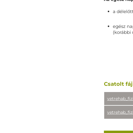
a délelőt
egész na
(korábbi
Csatolt fáj
vetrehab_fi
vetrehab_fi