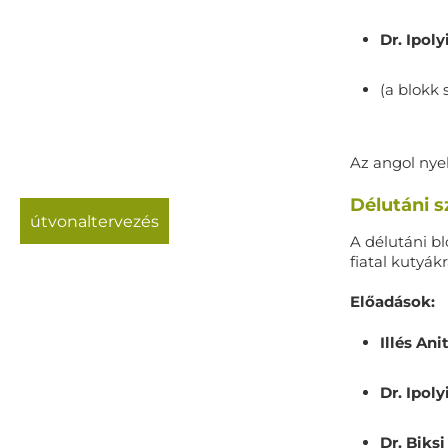
Dr. Ipol
(a blokk 
Az angol nye
Délutáni 
útvonaltervezés
A délutáni bl
fiatal kutyák
Előadások:
Illés Ani
Dr. Ipol
Dr. Biksi