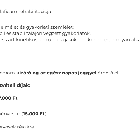
laficam rehabilitációja
elmélet és gyakorlati szemlélet:
bil és stabil talajon végzett gyakorlatok,
 és zárt kinetikus láncú mozgások – mikor, miért, hogyan al
program
kizárólag az egész napos jeggyel
érhető el.
zvételi díjak:
7.000 Ft
nyes ár (
15.000 Ft
):
orvosok részére