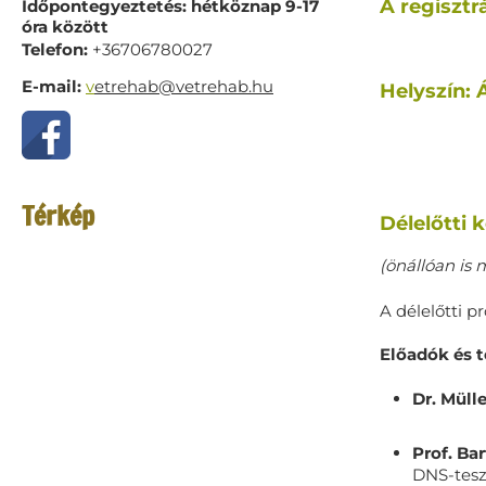
A regisztrá
Időpontegyeztetés: hétköznap 9-17
óra között
Telefon:
+36706780027
E-mail:
v
etrehab@vetrehab.hu
Helyszín:
Térkép
Délelőtti 
(önállóan is
A délelőtti p
Előadók és 
Dr. Müll
Prof. Ba
DNS-tesz