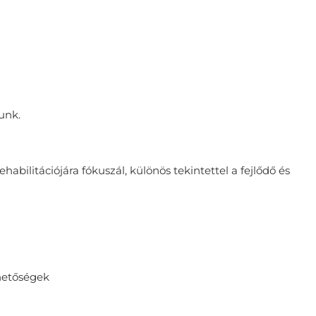
tunk.
abilitációjára fókuszál, különös tekintettel a fejlődő és
ehetőségek