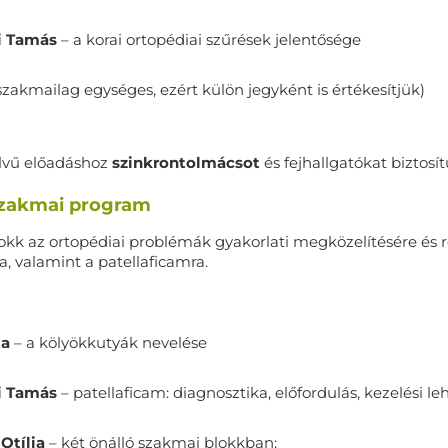
yi Tamás
– a korai ortopédiai szűrések jelentősége
szakmailag egységes, ezért külön jegyként is értékesítjük)
lvű előadáshoz
szinkrontolmácsot
és fejhallgatókat biztosí
szakmai program
okk az ortopédiai problémák gyakorlati megközelítésére és reh
ra, valamint a patellaficamra.
ta
– a kölyökkutyák nevelése
yi Tamás
– patellaficam: diagnosztika, előfordulás, kezelési l
 Otília
– két önálló szakmai blokkban: