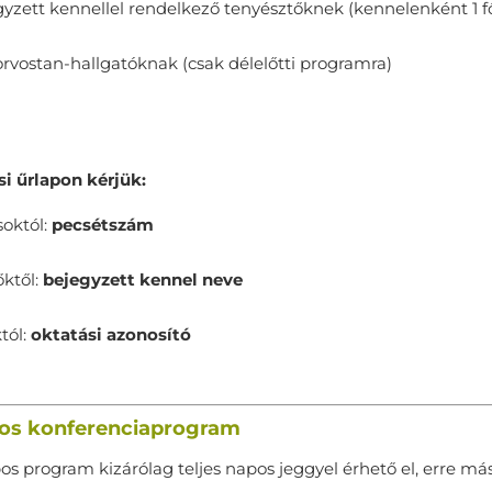
gyzett kennellel rendelkező tenyésztőknek (kennelenként 1 f
orvostan-hallgatóknak (csak délelőtti programra)
si űrlapon kérjük:
soktól:
pecsétszám
őktől:
bejegyzett kennel neve
tól:
oktatási azonosító
os konferenciaprogram
s program kizárólag teljes napos jeggyel érhető el, erre más