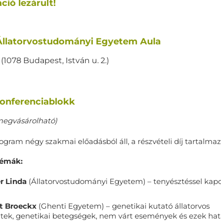
ció lezárult!
 Állatorvostudományi Egyetem Aula
(1078 Budapest, István u. 2.)
konferenciablokk
 megvásárolható)
rogram négy szakmai előadásból áll, a részvételi díj tartalma
témák:
er Linda
(Állatorvostudományi Egyetem) – tenyésztéssel kapc
rt Broeckx
(Ghenti Egyetem) – genetikai kutató állatorvos
tek, genetikai betegségek, nem várt események és ezek hat