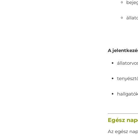
beje
állat
A jelentkezé
állatorvo
tenyészt
hallgatók
Egész nap
Az egész napo