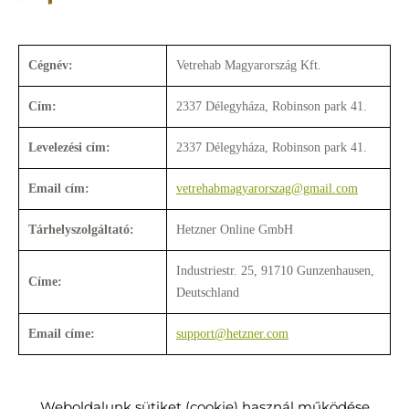
Cégnév:
Vetrehab Magyarország Kft.
Cím:
2337 Délegyháza, Robinson park 41.
Levelezési cím:
2337 Délegyháza, Robinson park 41.
Email cím:
vetrehabmagyarorszag@gmail.com
Tárhelyszolgáltató:
Hetzner Online GmbH
Industriestr. 25, 91710 Gunzenhausen,
Címe:
Deutschland
Email címe:
support@hetzner.com
Weboldalunk sütiket (cookie) használ működése