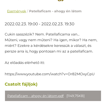
Események
/
Patellaficam - ahogy én látom
2022.02.23. 19:00 - 2022.02.23. 19:30
Cukin sasszézik? Nem. Patellaficama van...
Műteni, vagy nem műteni? Ha igen, mikor? Ha nem,
miért? Ezekre a kérdésekre keressük a választ, és
persze arra is, hogy pontosan mi az a patellaficam.
Az előadás elérhető itt:
https://www.youtube.com/watch?v=Or82MOxyCpU
Csatolt fájl(ok)
Patellaficam - ahogy én látom.pdf
[1149,75KB]