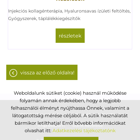
Injekciós kollagénterápia, Hyaluronsavas ízületi feltöltés,
Gyógyszerek, táplálékkiegészítők
részletek
vissza az előző oldalra!
Weboldalunk sütiket (cookie) használ működése
folyamán annak érdekében, hogy a legjobb
felhasználói élményt nyújthassa Önnek, valamint a
Oldal információk
Adatkezelési tájékoztató
látogatottság mérése céljából. A sütik használatát
bármikor letilthatja! Erről bővebb információkat
Impresszum
Sütik kezelése
olvashat itt:
Adatkezelési tájékoztatónk